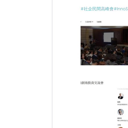
#社企民間高峰會
#InnoS