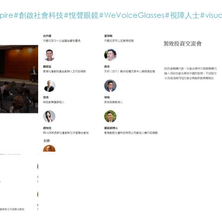
pire
#創啟社會科技
#悅聲眼鏡
#WeVoiceGlasses
#視障人士
#visua