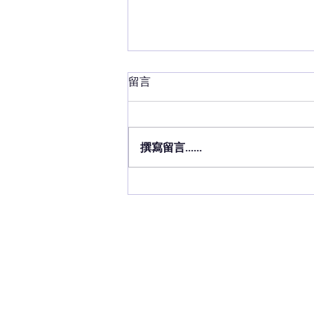
留言
撰寫留言......
InnoSpire 字幕智能眼鏡亮相
TVB《星期日檔案》。