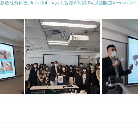
#創啟社會科技
#InnoSpire
#人工智能
#物聯網
#悅聲眼鏡
#WeVoice