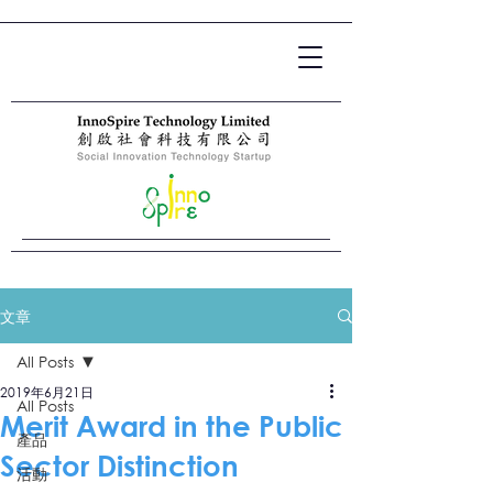
文章
All Posts
2019年6月21日
All Posts
Merit Award in the Public
產品
Sector Distinction
活動