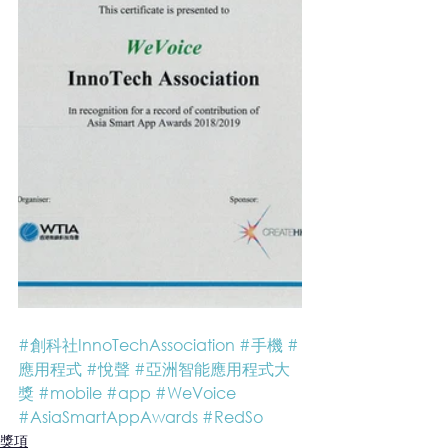
#創科社InnoTechAssociation
#手機
#
應用程式
#悅聲
#亞洲智能應用程式大
獎
#mobile
#app
#WeVoice
#AsiaSmartAppAwards
#RedSo
獎項