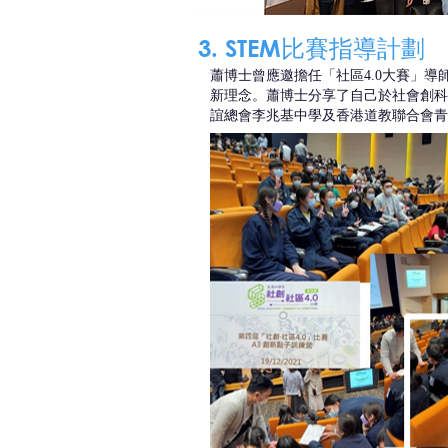
3. STEM比賽指導計劃
蕭博士曾應邀擔任「社區4.0大賽」
新理念。蕭博士分享了自己於社會創科
誼總會李兆基中學及香港道教聯合會青