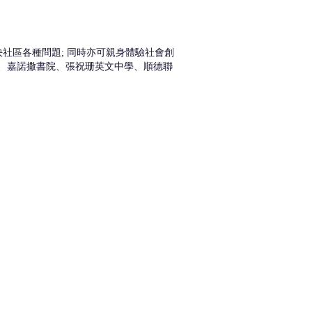
社區各種問題; 同時亦可親身體驗社會創
院、嘉諾撒書院、張祝珊英文中學、順德聯