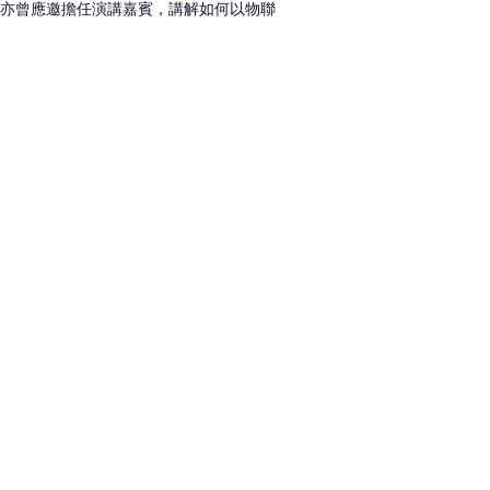
士亦曾應邀擔任演講嘉賓，講解如何以物聯